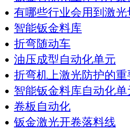
有哪些行业会用到激光
智能钣金料库
折弯随动车
油压成型自动化单元
折弯机上激光防护的重
智能钣金料库自动化单
卷板自动化
钣金激光开卷落料线